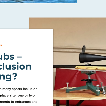
se
ubs –
clusion
ing?
 In many sports inclusion
 place after one or two
tments to entrances and