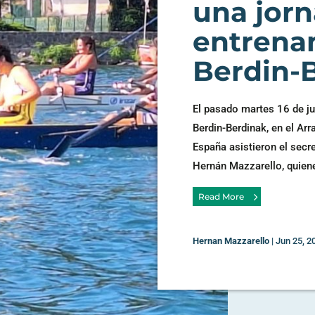
una jor
entrena
Berdin-
El pasado martes 16 de ju
Berdin-Berdinak, en el Ar
España asistieron el secre
Hernán Mazzarello, quiene
Read More
Hernan Mazzarello
|
Jun 25, 2