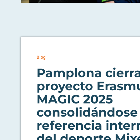
Blog
Pamplona cierra
proyecto Erasm
MAGIC 2025
consolidándos
referencia inter
del deporte Mix