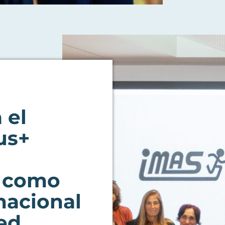
 el
us+
e como
nacional
ed