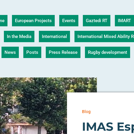
me
European Projects
Events
Gaztedi RT
IMART
In the Media
International
International Mixed Ability
News
Posts
Press Release
Rugby development
Blog
IMAS Es