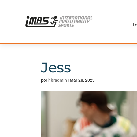
I
Jess
por
hbradmin
|
Mar 28, 2023