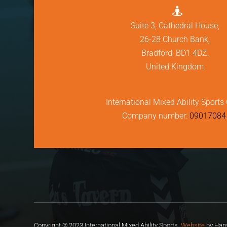

Suite 3, Cathedral House,
26-28 Church Bank,
Bradford, BD1 4DZ,
United Kingdom
International Mixed Ability Sports 
Company number:
09017084
Copyright © 2023 International Mixed Ability Sports.
Website
by Hans