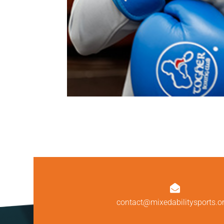

contact@mixedabilitysports.o