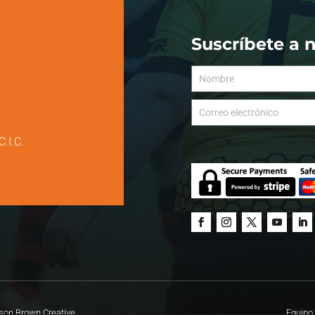
Suscríbete a 
C.I.C.
.
Equipo 
on Brown Creative.