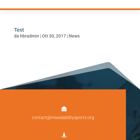
Test
da
hbradmin
|
Ott 30, 2017
|
News

contact@mixedabilitysports.org
