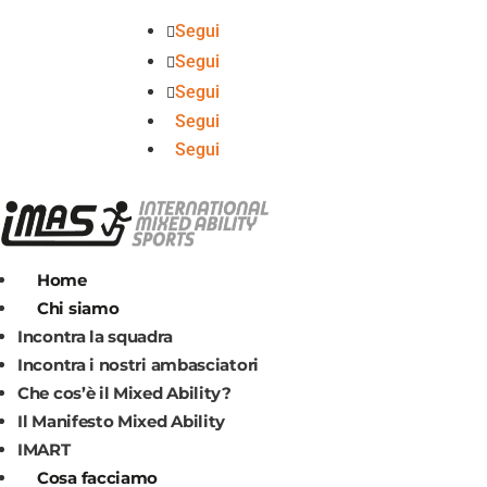
Segui
Segui
Segui
Segui
Segui
Home
Chi siamo
Incontra la squadra
Incontra i nostri ambasciatori
Che cos’è il Mixed Ability?
Il Manifesto Mixed Ability
IMART
Cosa facciamo