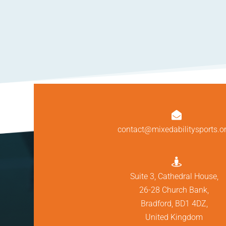

contact@mixedabilitysports.o

Suite 3, Cathedral House,
26-28 Church Bank,
Bradford, BD1 4DZ,
United Kingdom