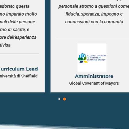
ale attorno a questioni come
formazione più diver
ucia, speranza, impegno e
memorabile che abbia 
nessioni con la comunità
Amministratore
Medico di ba
lobal Covenant of Mayors
Sistema sanitario nazi