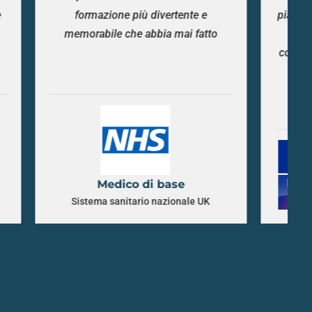
tente e
piacevole e inclusiva che ti fa entrare
mai fatto
in contatto con la comunità, ma
contribuisce enormemente a sfidare
in tuoi preconcetti in meglio.
People Team
se
Sky Betting & Gaming
onale UK