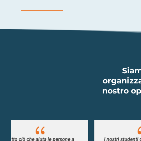
Siam
organizzaz
nostro op
{
I nostri studenti di medicina hanno
Così 