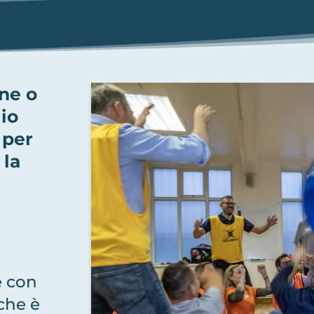
one o
io
 per
 la
e con
 che è