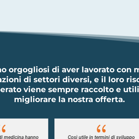
o orgogliosi di aver lavorato con 
ioni di settori diversi, e il loro ri
erato viene sempre raccolto e util
migliorare la nostra offerta.
{
{
utile in termini di sviluppo
Questa è stata la ses