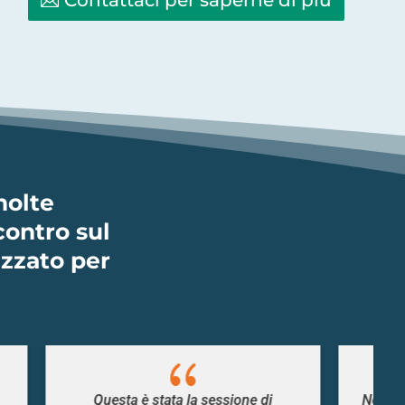
molte
scontro sul
izzato per
{
sione di
Non solo la giornata è un’esperienza