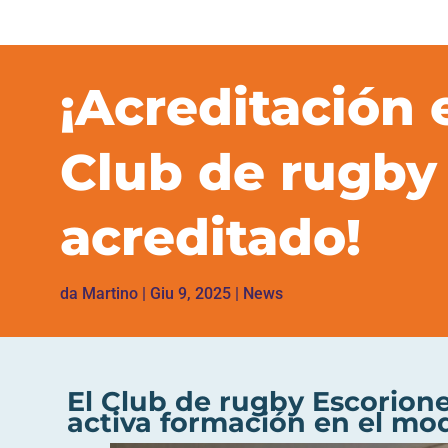
¡Acreditación 
Club de rugby
acreditado!
da
Martino
|
Giu 9, 2025
|
News
El Club de rugby Escorion
activa formación en el mod