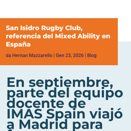
San Isidro Rugby Club,
referencia del Mixed Ability en
España
da
Hernan Mazzarello
|
Gen 23, 2026
|
Blog
En septiembre,
parte del equipo
docente de
IMAS Spain viajó
a Madrid para