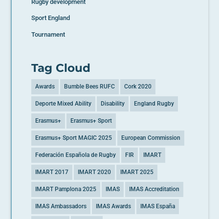
Rugby development
Sport England
Tournament
Tag Cloud
Awards
Bumble Bees RUFC
Cork 2020
Deporte Mixed Ability
Disability
England Rugby
Erasmus+
Erasmus+ Sport
Erasmus+ Sport MAGIC 2025
European Commission
Federación Española de Rugby
FIR
IMART
IMART 2017
IMART 2020
IMART 2025
IMART Pamplona 2025
IMAS
IMAS Accreditation
IMAS Ambassadors
IMAS Awards
IMAS España