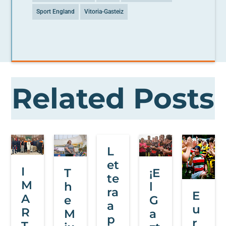
Sport England
Vitoria-Gasteiz
Related Posts
L
et
I
T
¡E
te
M
h
l
ra
E
A
e
G
a
u
R
M
a
p
r
T