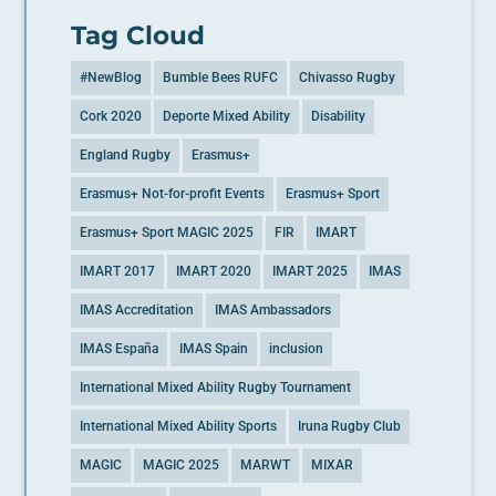
Tag Cloud
#NewBlog
Bumble Bees RUFC
Chivasso Rugby
Cork 2020
Deporte Mixed Ability
Disability
England Rugby
Erasmus+
Erasmus+ Not-for-profit Events
Erasmus+ Sport
Erasmus+ Sport MAGIC 2025
FIR
IMART
IMART 2017
IMART 2020
IMART 2025
IMAS
IMAS Accreditation
IMAS Ambassadors
IMAS España
IMAS Spain
inclusion
International Mixed Ability Rugby Tournament
International Mixed Ability Sports
Iruna Rugby Club
MAGIC
MAGIC 2025
MARWT
MIXAR