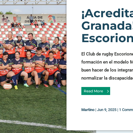
¡Acredit
Granada
Escorion
El Club de rugby Escorion
formación en el modelo Mix
buen hacer de los integran
normalizar la discapacidad
Read More
Martino
|
Jun 9, 2025
|
1 Comm