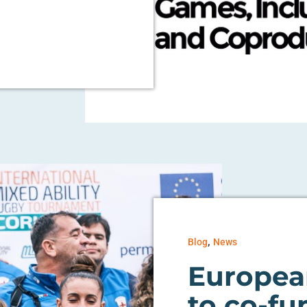
,
Blog
News
Europea
to co-fu