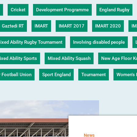
Cricket
Development Programme
England Rugby
Gaztedi RT
IMART
IMART 2017
IMART 2020
IM
Mixed Ability Rugby Tournament
Involving disabled people
xed Ability Sports
Mixed Ability Squash
New Age Floor Ku
 Football Union
Sport England
Tournament
Women's 
News