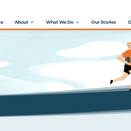
e
About
What We Do
Our Stories
O