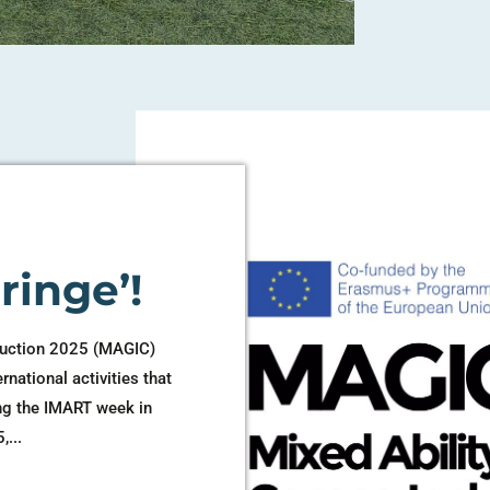
ringe’!
duction 2025 (MAGIC)
ernational activities that
ing the IMART week in
...